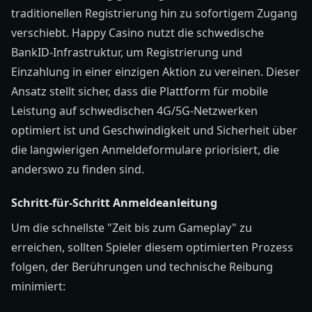
traditionellen Registrierung hin zu sofortigem Zugang
verschiebt. Happy Casino nutzt die schwedische
BankID-Infrastruktur, um Registrierung und
Einzahlung in einer einzigen Aktion zu vereinen. Dieser
Ansatz stellt sicher, dass die Plattform für mobile
Leistung auf schwedischen 4G/5G-Netzwerken
optimiert ist und Geschwindigkeit und Sicherheit über
die langwierigen Anmeldeformulare priorisiert, die
anderswo zu finden sind.
Schritt-für-Schritt Anmeldeanleitung
Um die schnellste "Zeit bis zum Gameplay" zu
erreichen, sollten Spieler diesem optimierten Prozess
folgen, der Berührungen und technische Reibung
minimiert: