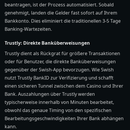
beantragen, ist der Prozess automatisiert. Sobald
genehmigt, landen die Gelder fast sofort auf Ihrem
Bankkonto. Dies eliminiert die traditionellen 3-5 Tage
Banking-Wartezeiten.
Trustly: Direkte Banküberweisungen
Trustly dient als Rückgrat für größere Transaktionen
oder für Benutzer, die direkte Banküberweisungen
gegenüber der Swish-App bevorzugen. Wie Swish
nutzt Trustly BankID zur Verifizierung und schafft
einen sicheren Tunnel zwischen dem Casino und Ihrer
Bank. Auszahlungen über Trustly werden
typischerweise innerhalb von Minuten bearbeitet,
obwohl das genaue Timing von den spezifischen
Bearbeitungsgeschwindigkeiten Ihrer Bank abhängen
kann.