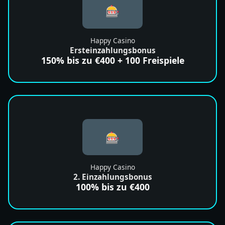
🎰
Happy Casino
Ersteinzahlungsbonus
150% bis zu €400 + 100 Freispiele
🎰
Happy Casino
2. Einzahlungsbonus
100% bis zu €400