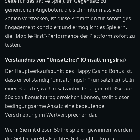
Seite für das aktive Spiel). Im Gegensatz zu
generischen Angeboten, die sich hinter massiven
Zahlen verstecken, ist diese Promotion für sofortiges
Engagement konzipiert und ermöglicht es Spielern,
die "Mobile-First"-Performance der Plattform sofort zu
testen.
Verständnis von "Umsatzfrei" (Omsättningsfria)
Der Hauptverkaufspunkt des Happy Casino Bonus ist,
dass er vollständig "omsättningsfri" (umsatzfrei) ist. In
einer Branche, wo Umsatzanforderungen oft 35x oder
50x den Bonusbetrag erreichen können, stellt dieser
bedingungsarme Ansatz eine bedeutende
Verschiebung im Wertversprechen dar.
Wenn Sie mit diesen 50 Freispielen gewinnen, werden
die Gelder direkt als echtes Geld auf Ihr Konto