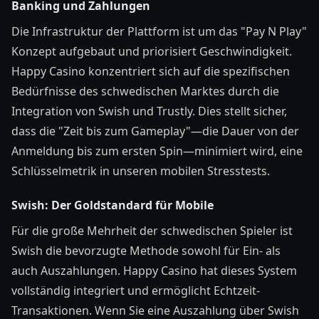
Banking und Zahlungen
Die Infrastruktur der Plattform ist um das "Pay N Play"
Konzept aufgebaut und priorisiert Geschwindigkeit.
Happy Casino konzentriert sich auf die spezifischen
Bedürfnisse des schwedischen Marktes durch die
Integration von Swish und Trustly. Dies stellt sicher,
dass die "Zeit bis zum Gameplay"—die Dauer von der
Anmeldung bis zum ersten Spin—minimiert wird, eine
Schlüsselmetrik in unseren mobilen Stresstests.
Swish: Der Goldstandard für Mobile
Für die große Mehrheit der schwedischen Spieler ist
Swish die bevorzugte Methode sowohl für Ein- als
auch Auszahlungen. Happy Casino hat dieses System
vollständig integriert und ermöglicht Echtzeit-
Transaktionen. Wenn Sie eine Auszahlung über Swish