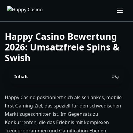
Happy Casino Bewertung
2026: Umsatzfreie Spins &
Swish
Inhalt
24
Happy Casino positioniert sich als schlankes, mobile-
first Gaming-Ziel, das speziell für den schwedischen
Markt zugeschnitten ist. Im Gegensatz zu
Konkurrenten, die das Erlebnis mit komplexen
Treueprogrammen und Gamification-Ebenen