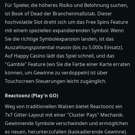
Für Spieler, die höheres Risiko und Belohnung suchen,
ist Book of Dead der Branchenmaßstab. Dieser
hochvolatile Slot dreht sich um das Free Spins Feature
mit einem speziellen expandierenden Symbol. Wenn
Sie die richtige Symbolexpansion landen, ist das
Auszahlungspotential massiv (bis zu 5.000x Einsatz).
Auf Happy Casino lädt das Spiel schnell, und das
"Gamble" Feature (wo Sie die Farbe einer Karte erraten
können, um Gewinne zu verdoppeln) ist über
Touchscreen-Steuerungen leicht zugänglich.
Reactoonz (Play'n GO)
Weg von traditionellen Walzen bietet Reactoonz ein
7x7 Gitter-Layout mit einer "Cluster Pays" Mechanik.
Gewinnende Symbole verschwinden und ermöglichen
es neuen, herunterzufallen (kaskadierende Gewinne).