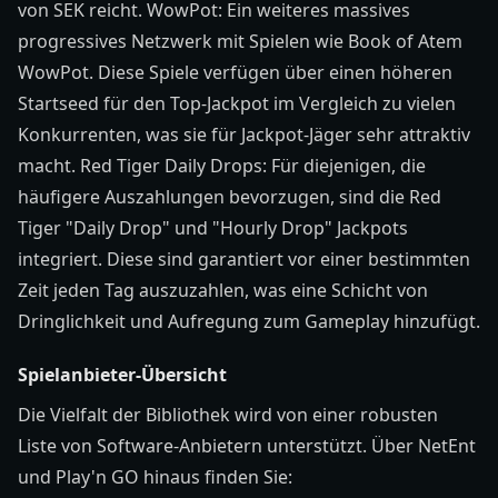
von SEK reicht. WowPot: Ein weiteres massives
progressives Netzwerk mit Spielen wie Book of Atem
WowPot. Diese Spiele verfügen über einen höheren
Startseed für den Top-Jackpot im Vergleich zu vielen
Konkurrenten, was sie für Jackpot-Jäger sehr attraktiv
macht. Red Tiger Daily Drops: Für diejenigen, die
häufigere Auszahlungen bevorzugen, sind die Red
Tiger "Daily Drop" und "Hourly Drop" Jackpots
integriert. Diese sind garantiert vor einer bestimmten
Zeit jeden Tag auszuzahlen, was eine Schicht von
Dringlichkeit und Aufregung zum Gameplay hinzufügt.
Spielanbieter-Übersicht
Die Vielfalt der Bibliothek wird von einer robusten
Liste von Software-Anbietern unterstützt. Über NetEnt
und Play'n GO hinaus finden Sie: