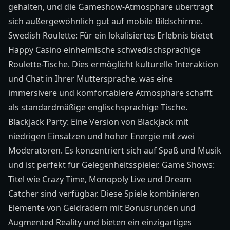
gehalten, und die Gameshow-Atmosphäre überträgt
sich außergewöhnlich gut auf mobile Bildschirme.
Swedish Roulette: Für ein lokalisiertes Erlebnis bietet
Happy Casino einheimische schwedischsprachige
Roulette-Tische. Dies ermöglicht kulturelle Interaktion
und Chat in Ihrer Muttersprache, was eine
immersivere und komfortablere Atmosphäre schafft
als standardmäßige englischsprachige Tische.
Blackjack Party: Eine Version von Blackjack mit
niedrigen Einsätzen und hoher Energie mit zwei
Moderatoren. Es konzentriert sich auf Spaß und Musik
und ist perfekt für Gelegenheitsspieler. Game Shows:
Titel wie Crazy Time, Monopoly Live und Dream
Catcher sind verfügbar. Diese Spiele kombinieren
Elemente von Geldrädern mit Bonusrunden und
Augmented Reality und bieten ein einzigartiges