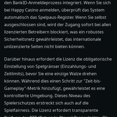
den BankID-Anmeldeprozess integriert. Wenn Sie sich
bei Happy Casino anmelden, überprüft das System
automatisch das Spelpaus-Register. Wenn Sie selbst
ausgeschlossen sind, wird der Zugang sofort bei allen
lizenzierten Betreibern blockiert, was ein robustes
Sicherheitsnetz gewährleistet, das internationale
unlizenzierte Seiten nicht bieten können.
Darüber hinaus erfordert die Lizenz die obligatorische
Einstellung von Spelgränser (Einzahlungs- und
Zeitlimits), bevor Sie eine einzige Walze drehen
können. Während dies einen Schritt zur "Zeit-bis-
Gameplay"-Metrik hinzufügt, gewährleistet es eine
kontrollierte Umgebung. Dieses Niveau des
Spielerschutzes erstreckt sich auch auf die
Spielfairness. Die Lizenz erfordert transparente