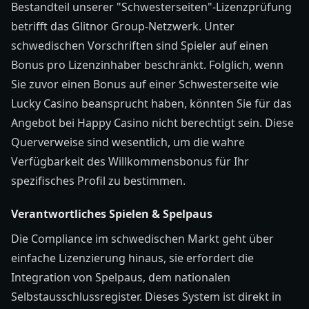
Bestandteil unserer "Schwesterseiten"-Lizenzprüfung
betrifft das Glitnor Group-Netzwerk. Unter
schwedischen Vorschriften sind Spieler auf einen
Bonus pro Lizenzinhaber beschränkt. Folglich, wenn
Sie zuvor einen Bonus auf einer Schwesterseite wie
Lucky Casino beansprucht haben, könnten Sie für das
Angebot bei Happy Casino nicht berechtigt sein. Diese
Querverweise sind wesentlich, um die wahre
Verfügbarkeit des Willkommensbonus für Ihr
spezifisches Profil zu bestimmen.
Verantwortliches Spielen & Spelpaus
Die Compliance im schwedischen Markt geht über
einfache Lizenzierung hinaus, sie erfordert die
Integration von Spelpaus, dem nationalen
Selbstausschlussregister. Dieses System ist direkt in