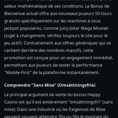
valeur mathématique de ses conditions. Le Bonus de
Bienvenue actuel offre aux nouveaux joueurs 50 tours
gratuits spécifiquement sur les machines à sous
jackpot populaires, comme Juicy Joker Mega Moolah
(sujet à changement, vérifiez toujours le site pour le
jeu actif). Contrairement aux offres génériques qui se
cachent derrière des nombres massifs, cette
promotion est conçue pour un engagement immédiat,
permettant aux joueurs de tester la performance
"Mobile-First" de la plateforme instantanément.
Comprendre "Sans Mise" (Omsättningsfria)
Le principal argument de vente du bonus Happy
Casino est qu'il est entièrement "omsättningsfri" (sans
mise). Dans une industrie où les Exigences de Mise
peuvent souvent atteindre 35x ou 50x le montant du