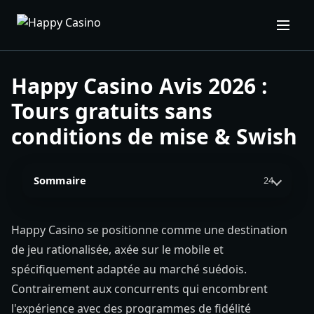
Happy Casino Avis 2026 :
Tours gratuits sans
conditions de mise & Swish
Sommaire
24
Happy Casino se positionne comme une destination
de jeu rationalisée, axée sur le mobile et
spécifiquement adaptée au marché suédois.
Contrairement aux concurrents qui encombrent
l'expérience avec des programmes de fidélité