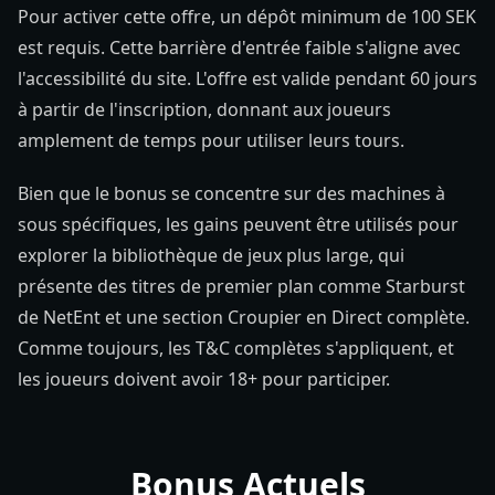
Pour activer cette offre, un dépôt minimum de 100 SEK
est requis. Cette barrière d'entrée faible s'aligne avec
l'accessibilité du site. L'offre est valide pendant 60 jours
à partir de l'inscription, donnant aux joueurs
amplement de temps pour utiliser leurs tours.
Bien que le bonus se concentre sur des machines à
sous spécifiques, les gains peuvent être utilisés pour
explorer la bibliothèque de jeux plus large, qui
présente des titres de premier plan comme Starburst
de NetEnt et une section Croupier en Direct complète.
Comme toujours, les T&C complètes s'appliquent, et
les joueurs doivent avoir 18+ pour participer.
Bonus Actuels