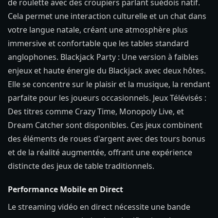
de roulette avec des croupiers parlant suédois natif.
Cela permet une interaction culturelle et un chat dans
votre langue natale, créant une atmosphère plus
immersive et confortable que les tables standard
anglophones. Blackjack Party : Une version à faibles
enjeux et haute énergie du Blackjack avec deux hôtes.
Elle se concentre sur le plaisir et la musique, la rendant
parfaite pour les joueurs occasionnels. Jeux Télévisés :
Des titres comme Crazy Time, Monopoly Live, et
Dream Catcher sont disponibles. Ces jeux combinent
des éléments de roues d'argent avec des tours bonus
et de la réalité augmentée, offrant une expérience
distincte des jeux de table traditionnels.
Performance Mobile en Direct
Le streaming vidéo en direct nécessite une bande