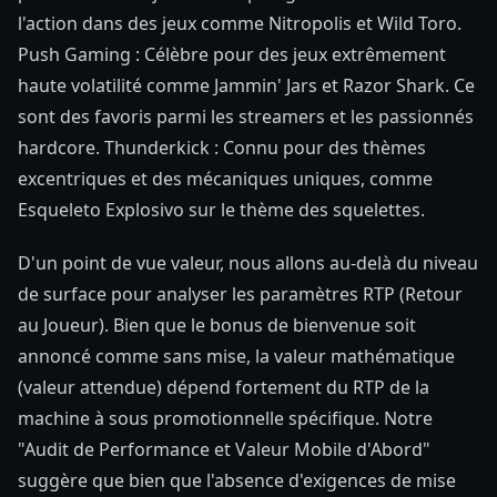
l'action dans des jeux comme Nitropolis et Wild Toro.
Push Gaming : Célèbre pour des jeux extrêmement
haute volatilité comme Jammin' Jars et Razor Shark. Ce
sont des favoris parmi les streamers et les passionnés
hardcore. Thunderkick : Connu pour des thèmes
excentriques et des mécaniques uniques, comme
Esqueleto Explosivo sur le thème des squelettes.
D'un point de vue valeur, nous allons au-delà du niveau
de surface pour analyser les paramètres RTP (Retour
au Joueur). Bien que le bonus de bienvenue soit
annoncé comme sans mise, la valeur mathématique
(valeur attendue) dépend fortement du RTP de la
machine à sous promotionnelle spécifique. Notre
"Audit de Performance et Valeur Mobile d'Abord"
suggère que bien que l'absence d'exigences de mise