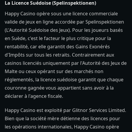
La Licence Suédoise (Spelinspektionen)
Happy Casino opère sous une licence commerciale
valide de jeux en ligne accordée par Spelinspektionen
(L'Autorité Suédoise des Jeux). Pour les joueurs basés
en Suède, c'est le facteur le plus critique pour la
rentabilité, car elle garantit des Gains Exonérés
d'Impôts sur tous les retraits. Contrairement aux
casinos licenciés uniquement par l'Autorité des Jeux de
Malte ou ceux opérant sur des marchés non
réglementés, la licence suédoise garantit que chaque
couronne gagnée vous appartient sans avoir à la
déclarer à l'agence fiscale.
Happy Casino est exploité par Glitnor Services Limited.
Bien que la société mère détienne des licences pour
les opérations internationales, Happy Casino opère