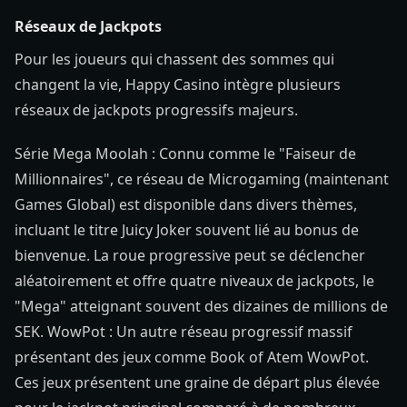
Réseaux de Jackpots
Pour les joueurs qui chassent des sommes qui
changent la vie, Happy Casino intègre plusieurs
réseaux de jackpots progressifs majeurs.
Série Mega Moolah : Connu comme le "Faiseur de
Millionnaires", ce réseau de Microgaming (maintenant
Games Global) est disponible dans divers thèmes,
incluant le titre Juicy Joker souvent lié au bonus de
bienvenue. La roue progressive peut se déclencher
aléatoirement et offre quatre niveaux de jackpots, le
"Mega" atteignant souvent des dizaines de millions de
SEK. WowPot : Un autre réseau progressif massif
présentant des jeux comme Book of Atem WowPot.
Ces jeux présentent une graine de départ plus élevée