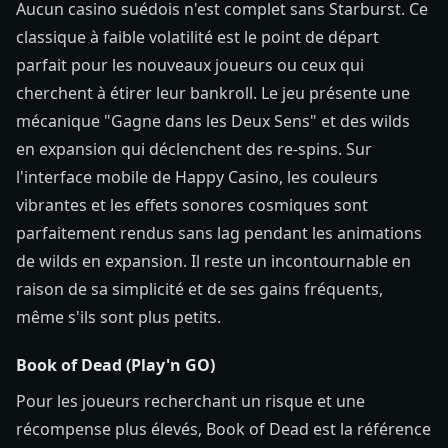
Aucun casino suédois n'est complet sans Starburst. Ce
classique à faible volatilité est le point de départ
parfait pour les nouveaux joueurs ou ceux qui
cherchent à étirer leur bankroll. Le jeu présente une
mécanique "Gagne dans les Deux Sens" et des wilds
en expansion qui déclenchent des re-spins. Sur
l'interface mobile de Happy Casino, les couleurs
vibrantes et les effets sonores cosmiques sont
parfaitement rendus sans lag pendant les animations
de wilds en expansion. Il reste un incontournable en
raison de sa simplicité et de ses gains fréquents,
même s'ils sont plus petits.
Book of Dead (Play'n GO)
Pour les joueurs recherchant un risque et une
récompense plus élevés, Book of Dead est la référence