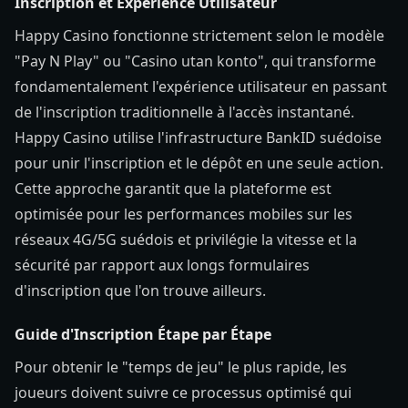
Inscription et Expérience Utilisateur
Happy Casino fonctionne strictement selon le modèle
"Pay N Play" ou "Casino utan konto", qui transforme
fondamentalement l'expérience utilisateur en passant
de l'inscription traditionnelle à l'accès instantané.
Happy Casino utilise l'infrastructure BankID suédoise
pour unir l'inscription et le dépôt en une seule action.
Cette approche garantit que la plateforme est
optimisée pour les performances mobiles sur les
réseaux 4G/5G suédois et privilégie la vitesse et la
sécurité par rapport aux longs formulaires
d'inscription que l'on trouve ailleurs.
Guide d'Inscription Étape par Étape
Pour obtenir le "temps de jeu" le plus rapide, les
joueurs doivent suivre ce processus optimisé qui