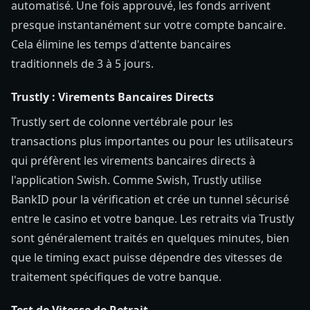
automatisé. Une fois approuvé, les fonds arrivent
presque instantanément sur votre compte bancaire.
Cela élimine les temps d'attente bancaires
traditionnels de 3 à 5 jours.
Trustly : Virements Bancaires Directs
Trustly sert de colonne vertébrale pour les
transactions plus importantes ou pour les utilisateurs
qui préfèrent les virements bancaires directs à
l'application Swish. Comme Swish, Trustly utilise
BankID pour la vérification et crée un tunnel sécurisé
entre le casino et votre banque. Les retraits via Trustly
sont généralement traités en quelques minutes, bien
que le timing exact puisse dépendre des vitesses de
traitement spécifiques de votre banque.