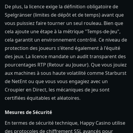
De plus, la licence exige la définition obligatoire de
Spelgränser (limites de dépôt et de temps) avant que
vous puissiez faire tourner un seul rouleau. Bien que
cela ajoute une étape à la métrique "Temps-de-Jeu",
cela garantit un environnement contrôlé. Ce niveau de
protection des joueurs s'étend également à l'équité
des jeux. La licence mandate un audit transparent des
pourcentages RTP (Retour au Joueur). Que vous jouiez
aux machines à sous haute volatilité comme Starburst
de NetEnt ou que vous vous engagiez avec un
Croupier en Direct, les mécaniques de jeu sont
certifiées équitables et aléatoires.
Mesures de Sécurité
En termes de sécurité technique, Happy Casino utilise
des protocoles de chiffrement SSL avancés pour